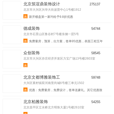
北京筑谊鼎装饰设计
275137
北京市大兴区兴华大街波普中心1号楼1912
惠
新开楼盘第一家均给予9.8折优惠
德成装饰
54744
北京市石景山区鲁谷村7号楼东侧一层5号
惠
免费量房，预算，出方案，签单95优惠，表面工程五年
保修，隐蔽工程十年保修
众创装饰
58545
北京市大兴区亦庄经济开发区力宝广场13号楼2603室
惠
北京文都博雅装饰工
59748
大兴区黄村镇双河南里尚城6号楼三单元1502
惠
优惠：免费量房，免费设计，签单送豪礼。其它优惠致
电咨询！
北京柏雅装饰
54255
北京昌平区立水桥北方明珠大厦1号楼2610室