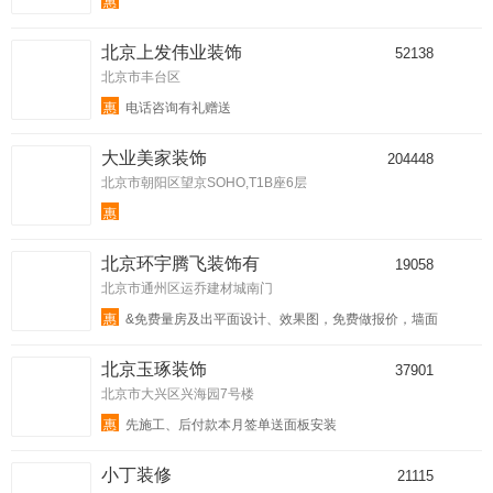
惠
北京上发伟业装饰
52138
北京市丰台区
惠
电话咨询有礼赠送
大业美家装饰
204448
北京市朝阳区望京SOHO,T1B座6层
惠
北京环宇腾飞装饰有
19058
北京市通州区运乔建材城南门
惠
&免费量房及出平面设计、效果图，免费做报价，墙面
质保5年，好礼免费送&
北京玉琢装饰
37901
北京市大兴区兴海园7号楼
惠
先施工、后付款本月签单送面板安装
小丁装修
21115