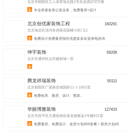
北京市朝阳区工人体育场北路2号兆龙酒店写字楼
惠
专业承接各类公装业务，免费量房+设计
北京创优家装饰工程
160291
北京海淀区清河朱房路花园楼小区门口
惠
免费设计免费量房报价优惠多多欢迎来电咨询
坤宇装饰
58208
北京市通州区运乔建材城一层
惠
腾龙祥瑞装饰
50111
北京朝阳区广渠路首城国际11-1-1601室
惠
免费收房、量房、设计、预算。
华丽博雅装饰
127433
北京市昌平区天通苑南街道龙德紫金2号楼621室
惠
免费量房、免费设计、老房大包866套餐！新房大包66
6套餐！ 省时！ 省力 ！更省心！轻工辅料签单即送西蒙开
关面板一套！开荒保洁一次！